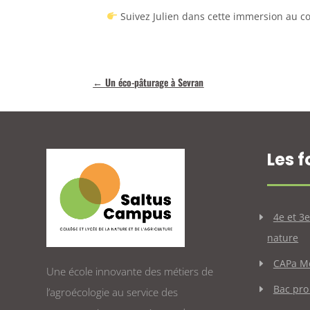
Suivez Julien dans cette immersion au c
←
Un éco-pâturage à Sevran
Les 
4e et 3
nature
CAPa Mé
Une école innovante des métiers de
Bac pr
l’agroécologie au service des