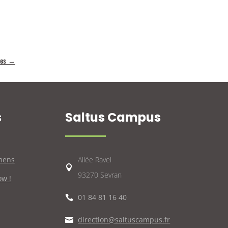
ves
→
s
Saltus Campus
mens
Allée Ravel

93270 Sevran
w !
01 84 81 16 40

direction@saltuscampus.fr
