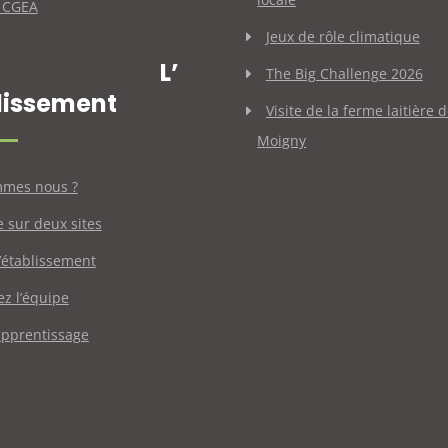
 CGEA
Jeux de rôle climatique
L’
The Big Challenge 2026
lissement
Visite de la ferme laitière 
Moigny
mmes nous ?
e sur deux sites
d’établissement
ez l’équipe
apprentissage