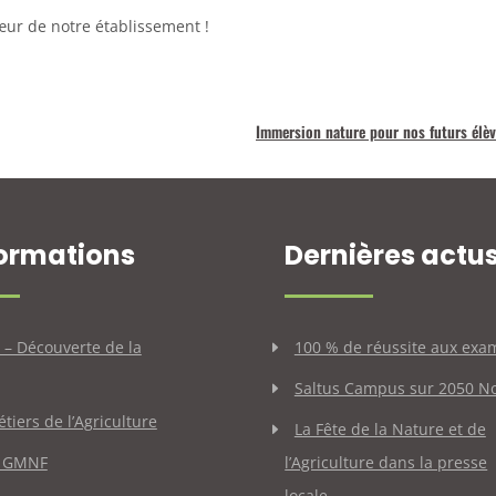
œur de notre établissement !
Immersion nature pour nos futurs élè
formations
Dernières actu
e – Découverte de la
100 % de réussite aux exa
Saltus Campus sur 2050 No
tiers de l’Agriculture
La Fête de la Nature et de
o GMNF
l’Agriculture dans la presse
locale