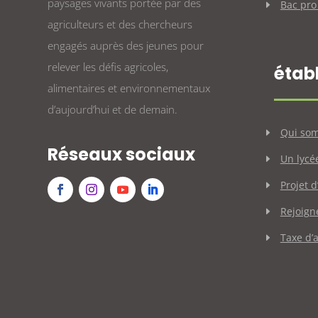
paysages vivants portée par des
Bac pro
agriculteurs et des chercheurs
engagés auprès des jeunes pour
relever les défis agricoles,
étab
alimentaires et environnementaux
d’aujourd’hui et de demain.
Qui so
Réseaux sociaux
Un lycé
Projet 
Rejoign
Taxe d’