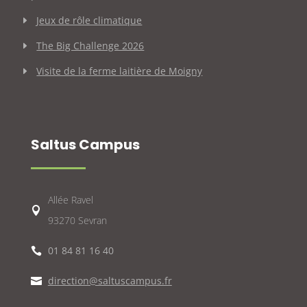
Jeux de rôle climatique
The Big Challenge 2026
Visite de la ferme laitière de Moigny
Saltus Campus
Allée Ravel

93270 Sevran
01 84 81 16 40

direction@saltuscampus.fr
